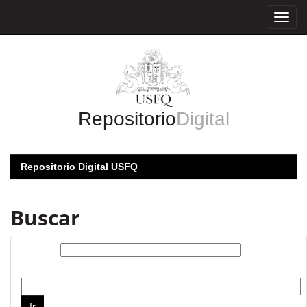
Skip
navigation
Repositorio
Digital
Repositorio Digital USFQ
Buscar
Buscar:
por