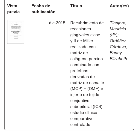
Vista
Fecha de
Título
Autor(es)
previa
publicación
dic-2015
Recubrimiento de
Tinajero,
recesiones
Mauricio
gingivales clase I
(dir)
;
y II de Miller
Ordóñez
realizado con
Córdova,
matriz de
Fanny
colágeno porcina
Elizabeth
combinado con
proteínas
derivadas de
matriz de esmalte
(MCP) + (DME) e
injerto de tejido
conjuntivo
subepitelial (ICS)
estudio clínico
comparativo
controlado