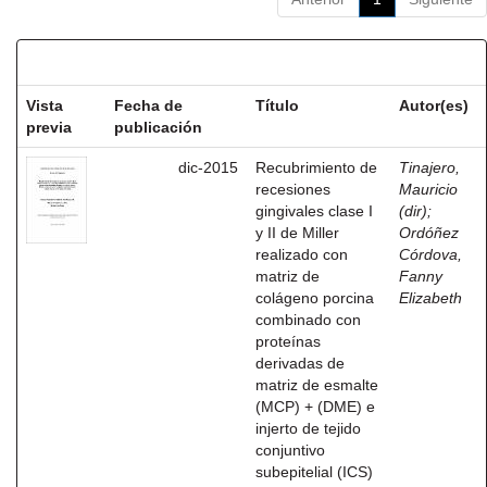
Resultados por ítem:
Vista
Fecha de
Título
Autor(es)
previa
publicación
dic-2015
Recubrimiento de
Tinajero,
recesiones
Mauricio
gingivales clase I
(dir)
;
y II de Miller
Ordóñez
realizado con
Córdova,
matriz de
Fanny
colágeno porcina
Elizabeth
combinado con
proteínas
derivadas de
matriz de esmalte
(MCP) + (DME) e
injerto de tejido
conjuntivo
subepitelial (ICS)