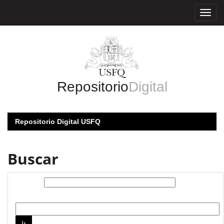
Skip
navigation
Repositorio
Digital
Repositorio Digital USFQ
Buscar
Buscar:
por