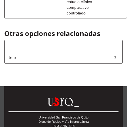
estudio clínico
comparativo
controlado
Otras opciones relacionadas
Has File(s)
true
1
Universidad San Francisco de Quito
Diego de Robles y Vía Interoceánica
+593 2 297 1700