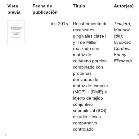
Vista
Fecha de
Título
Autor(es)
previa
publicación
dic-2015
Recubrimiento de
Tinajero,
recesiones
Mauricio
gingivales clase I
(dir)
;
y II de Miller
Ordóñez
realizado con
Córdova,
matriz de
Fanny
colágeno porcina
Elizabeth
combinado con
proteínas
derivadas de
matriz de esmalte
(MCP) + (DME) e
injerto de tejido
conjuntivo
subepitelial (ICS)
estudio clínico
comparativo
controlado