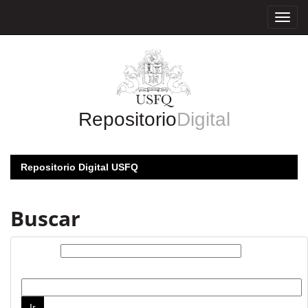
Skip
navigation
Repositorio
Digital
Repositorio Digital USFQ
Buscar
Buscar:
por