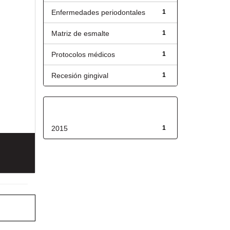
Enfermedades periodontales
1
Matriz de esmalte
1
Protocolos médicos
1
Recesión gingival
1
Fecha de lanzamiento
2015
1