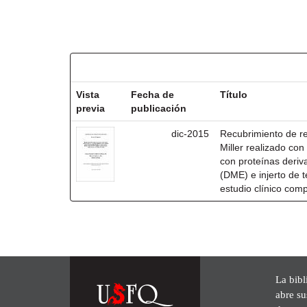
Resultados por ítem:
Vista
Fecha de
Título
previa
publicación
dic-2015
Recubrimiento de rec
Miller realizado co
con proteínas deri
(DME) e injerto de t
estudio clínico com
La bibl
abre su