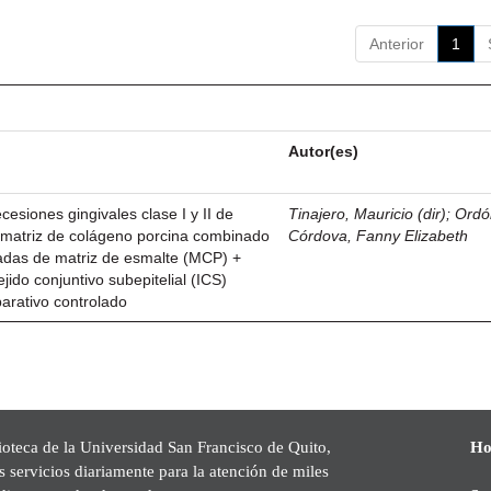
Anterior
1
Autor(es)
esiones gingivales clase I y II de
Tinajero, Mauricio (dir)
;
Ordó
n matriz de colágeno porcina combinado
Córdova, Fanny Elizabeth
vadas de matriz de esmalte (MCP) +
ejido conjuntivo subepitelial (ICS)
parativo controlado
ioteca de la Universidad San Francisco de Quito,
Ho
s servicios diariamente para la atención de miles