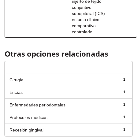
injerto de tejido
conjuntivo
subepitelial (ICS)
estudio clínico
comparativo
controlado
Otras opciones relacionadas
Título
Cirugía
1
Encías
1
Enfermedades periodontales
1
Protocolos médicos
1
Recesión gingival
1