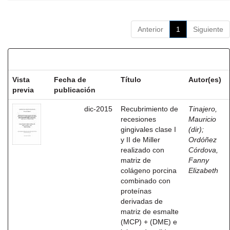
Anterior
1
Siguiente
Resultados por ítem:
Vista
Fecha de
Título
Autor(es)
previa
publicación
dic-2015
Recubrimiento de
Tinajero,
recesiones
Mauricio
gingivales clase I
(dir)
;
y II de Miller
Ordóñez
realizado con
Córdova,
matriz de
Fanny
colágeno porcina
Elizabeth
combinado con
proteínas
derivadas de
matriz de esmalte
(MCP) + (DME) e