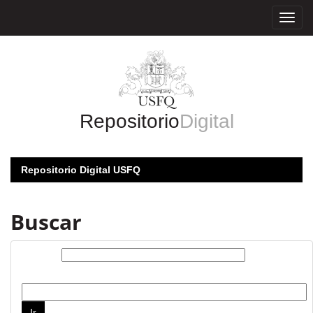
Skip
navigation
Repositorio
Digital
Repositorio Digital USFQ
Buscar
Buscar:
por