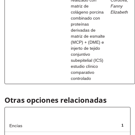
realizado con
Córdova,
matriz de
Fanny
colágeno porcina
Elizabeth
combinado con
proteínas
derivadas de
matriz de esmalte
(MCP) + (DME) e
injerto de tejido
conjuntivo
subepitelial (ICS)
estudio clínico
comparativo
controlado
Otras opciones relacionadas
Título
Encías
1