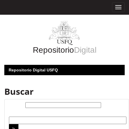
Skip
navigation
Repositorio
Digital
Repositorio Digital USFQ
Buscar
Buscar:
por