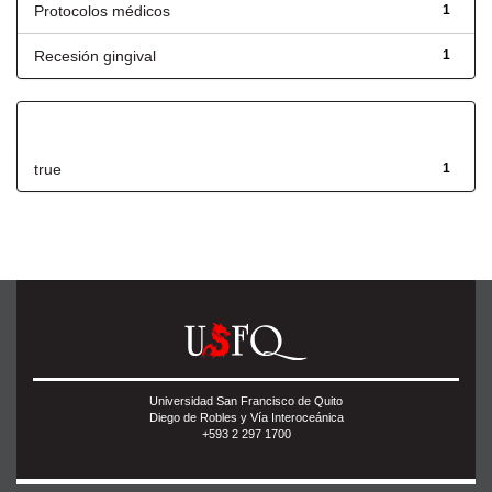
Protocolos médicos
1
Recesión gingival
1
Has File(s)
true
1
Universidad San Francisco de Quito
Diego de Robles y Vía Interoceánica
+593 2 297 1700