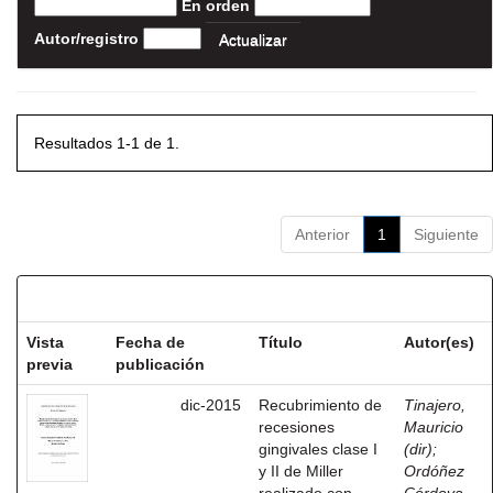
En orden
Autor/registro
Resultados 1-1 de 1.
Anterior
1
Siguiente
Resultados por ítem:
Vista
Fecha de
Título
Autor(es)
previa
publicación
dic-2015
Recubrimiento de
Tinajero,
recesiones
Mauricio
gingivales clase I
(dir)
;
y II de Miller
Ordóñez