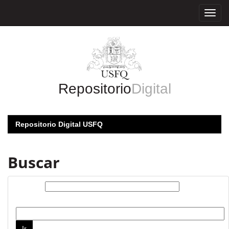
Skip
navigation
Repositorio
Digital
Repositorio Digital USFQ
Buscar
Buscar:
por