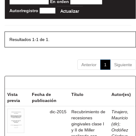
En orden
Autor/registro
Resultados 1-1 de 1.
Anterior
1
Siguiente
Resultados por ítem:
Vista
Fecha de
Título
Autor(es)
previa
publicación
dic-2015
Recubrimiento de
Tinajero,
recesiones
Mauricio
gingivales clase I
(dir)
;
y II de Miller
Ordóñez