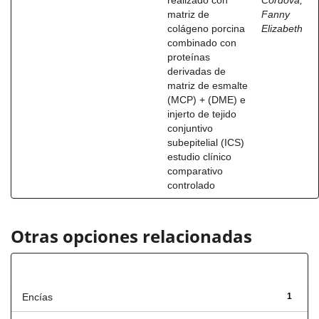
realizado con
Córdova,
matriz de
Fanny
colágeno porcina
Elizabeth
combinado con
proteínas
derivadas de
matriz de esmalte
(MCP) + (DME) e
injerto de tejido
conjuntivo
subepitelial (ICS)
estudio clínico
comparativo
controlado
Otras opciones relacionadas
Título
Encías
1