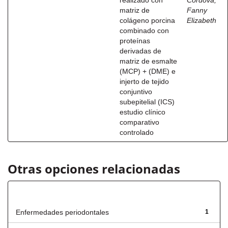
realizado con
Córdova,
matriz de
Fanny
colágeno porcina
Elizabeth
combinado con
proteínas
derivadas de
matriz de esmalte
(MCP) + (DME) e
injerto de tejido
conjuntivo
subepitelial (ICS)
estudio clínico
comparativo
controlado
Otras opciones relacionadas
Título
Enfermedades periodontales
1