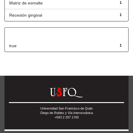
Matriz de esmalte
1
Recesión gingival
1
Has File(s)
true
1
Universidad San Francisco de Quito
Diego de Robles y Vía Interoceánica
+593 2 297 1700