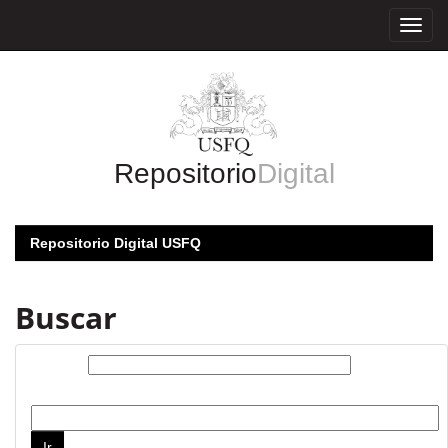
Skip
navigation
Repositorio
Digital
Repositorio Digital USFQ
Buscar
Buscar:
por