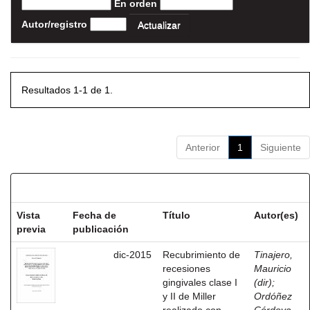
En orden
Autor/registro
Resultados 1-1 de 1.
Anterior
1
Siguiente
Resultados por ítem:
Vista
Fecha de
Título
Autor(es)
previa
publicación
dic-2015
Recubrimiento de
Tinajero,
recesiones
Mauricio
gingivales clase I
(dir)
;
y II de Miller
Ordóñez