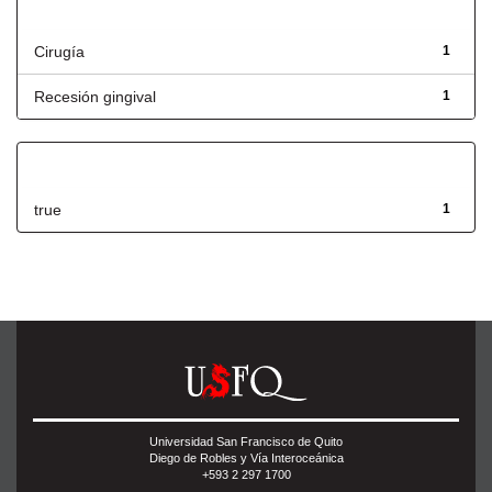
Título
Cirugía
1
Recesión gingival
1
Has File(s)
true
1
Universidad San Francisco de Quito
Diego de Robles y Vía Interoceánica
+593 2 297 1700