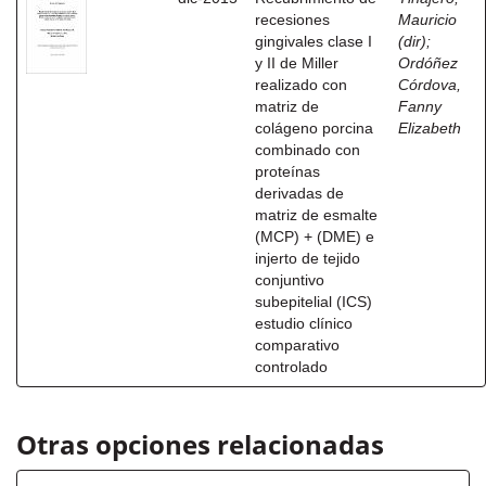
recesiones
Mauricio
gingivales clase I
(dir)
;
y II de Miller
Ordóñez
realizado con
Córdova,
matriz de
Fanny
colágeno porcina
Elizabeth
combinado con
proteínas
derivadas de
matriz de esmalte
(MCP) + (DME) e
injerto de tejido
conjuntivo
subepitelial (ICS)
estudio clínico
comparativo
controlado
Otras opciones relacionadas