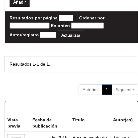
Resultados por página
|
Ordenar por
En orden
Autor/registro
Resultados 1-1 de 1.
Anterior
1
Siguiente
Resultados por ítem:
Vista
Fecha de
Título
Autor(es)
previa
publicación
dic-2015
Recubrimiento de
Tinajero,