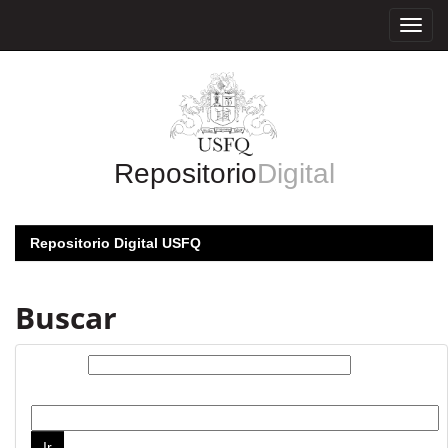
Skip
navigation
Repositorio
Digital
Repositorio Digital USFQ
Buscar
Buscar:
por