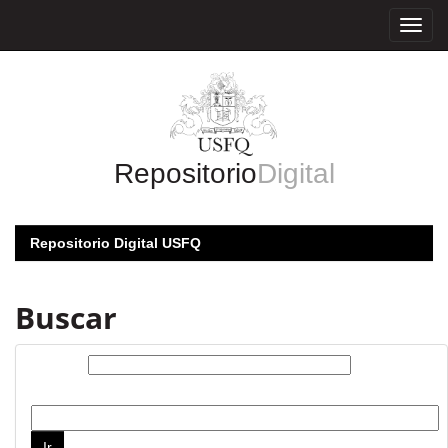
Skip
navigation
Repositorio
Digital
Repositorio Digital USFQ
Buscar
Buscar:
por