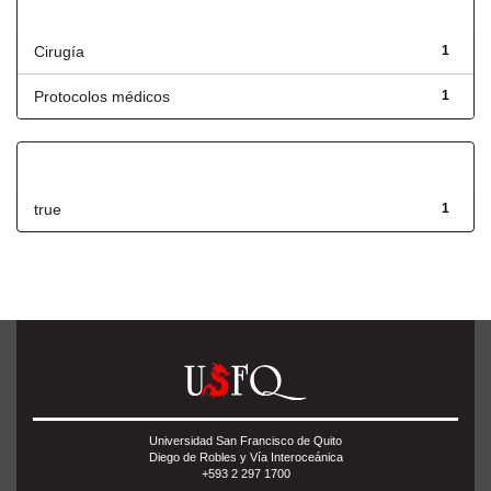
Título
Cirugía
1
Protocolos médicos
1
Has File(s)
true
1
Universidad San Francisco de Quito
Diego de Robles y Vía Interoceánica
+593 2 297 1700