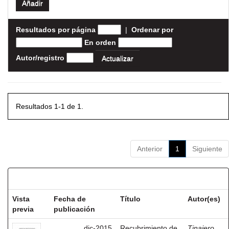
Resultados por página
|
Ordenar por
En orden
Autor/registro
Resultados 1-1 de 1.
Anterior
1
Siguiente
Resultados por ítem:
Vista
Fecha de
Título
Autor(es)
previa
publicación
dic-2015
Recubrimiento de
Tinajero,