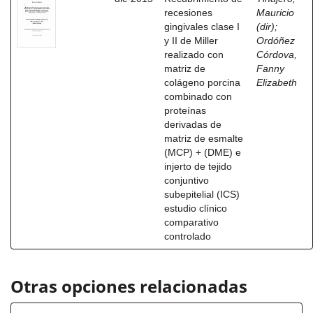
recesiones
Mauricio
gingivales clase I
(dir)
;
y II de Miller
Ordóñez
realizado con
Córdova,
matriz de
Fanny
colágeno porcina
Elizabeth
combinado con
proteínas
derivadas de
matriz de esmalte
(MCP) + (DME) e
injerto de tejido
conjuntivo
subepitelial (ICS)
estudio clínico
comparativo
controlado
Otras opciones relacionadas