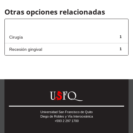
Otras opciones relacionadas
Título
Cirugía
1
Recesión gingival
1
Universidad San Francisco de Quito
Diego de Robles y Vía Interoceánica
+593 2 297 1700