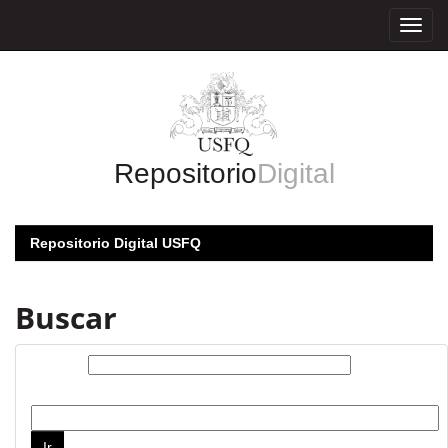
Skip
navigation
Repositorio
Digital
Repositorio Digital USFQ
Buscar
Buscar:
por