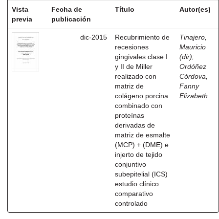
Vista
Fecha de
Título
Autor(es)
previa
publicación
dic-2015
Recubrimiento de
Tinajero,
recesiones
Mauricio
gingivales clase I
(dir)
;
y II de Miller
Ordóñez
realizado con
Córdova,
matriz de
Fanny
colágeno porcina
Elizabeth
combinado con
proteínas
derivadas de
matriz de esmalte
(MCP) + (DME) e
injerto de tejido
conjuntivo
subepitelial (ICS)
estudio clínico
comparativo
controlado