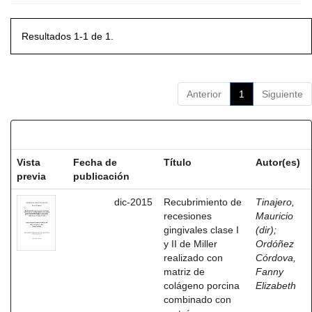
Resultados 1-1 de 1.
Anterior
1
Siguiente
Resultados por ítem:
Vista
Fecha de
Título
Autor(es)
previa
publicación
dic-2015
Recubrimiento de
Tinajero,
recesiones
Mauricio
gingivales clase I
(dir)
;
y II de Miller
Ordóñez
realizado con
Córdova,
matriz de
Fanny
colágeno porcina
Elizabeth
combinado con