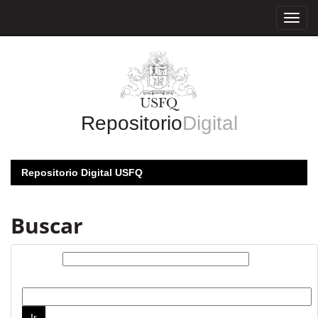
Skip
navigation
Repositorio
Digital
Repositorio Digital USFQ
Buscar
Buscar:
por