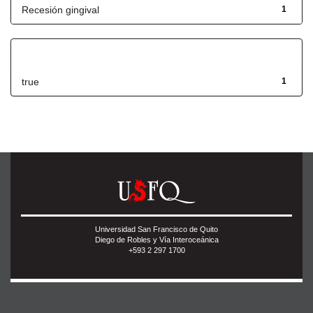
Recesión gingival
1
Has File(s)
true
1
Universidad San Francisco de Quito
Diego de Robles y Vía Interoceánica
+593 2 297 1700