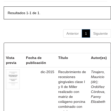
Resultados 1-1 de 1.
Anterior
1
Siguiente
Resultados por ítem:
Vista
Fecha de
Título
Autor(es)
previa
publicación
dic-2015
Recubrimiento de
Tinajero,
recesiones
Mauricio
gingivales clase I
(dir)
;
y II de Miller
Ordóñez
realizado con
Córdova,
matriz de
Fanny
colágeno porcina
Elizabeth
combinado con