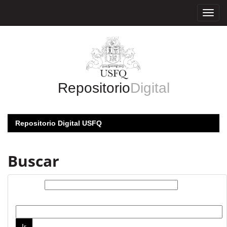
Skip
navigation
Repositorio
Digital
Repositorio Digital USFQ
Buscar
Buscar:
por