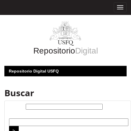
Skip
navigation
Repositorio
Digital
Repositorio Digital USFQ
Buscar
Buscar:
por