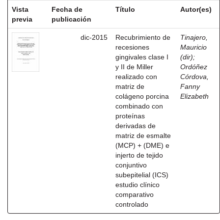
Vista
Fecha de
Título
Autor(es)
previa
publicación
dic-2015
Recubrimiento de
Tinajero,
recesiones
Mauricio
gingivales clase I
(dir)
;
y II de Miller
Ordóñez
realizado con
Córdova,
matriz de
Fanny
colágeno porcina
Elizabeth
combinado con
proteínas
derivadas de
matriz de esmalte
(MCP) + (DME) e
injerto de tejido
conjuntivo
subepitelial (ICS)
estudio clínico
comparativo
controlado