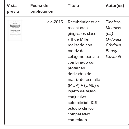
Vista
Fecha de
Título
Autor(es)
previa
publicación
dic-2015
Recubrimiento de
Tinajero,
recesiones
Mauricio
gingivales clase I
(dir)
;
y II de Miller
Ordóñez
realizado con
Córdova,
matriz de
Fanny
colágeno porcina
Elizabeth
combinado con
proteínas
derivadas de
matriz de esmalte
(MCP) + (DME) e
injerto de tejido
conjuntivo
subepitelial (ICS)
estudio clínico
comparativo
controlado