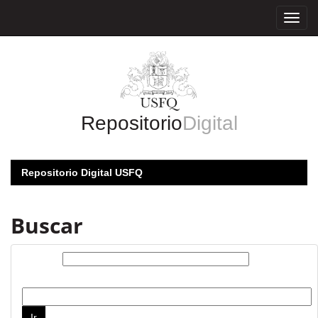
Skip
navigation
Repositorio
Digital
Repositorio Digital USFQ
Buscar
Buscar:
por