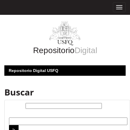
Skip
navigation
Repositorio
Digital
Repositorio Digital USFQ
Buscar
Buscar:
por