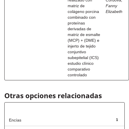
realizado con
Córdova,
matriz de
Fanny
colágeno porcina
Elizabeth
combinado con
proteínas
derivadas de
matriz de esmalte
(MCP) + (DME) e
injerto de tejido
conjuntivo
subepitelial (ICS)
estudio clínico
comparativo
controlado
Otras opciones relacionadas
Título
Encías
1