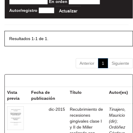
En orden
Autor/registro
Resultados 1-1 de 1.
Anterior
1
Siguiente
Resultados por ítem:
Vista
Fecha de
Título
Autor(es)
previa
publicación
dic-2015
Recubrimiento de
Tinajero,
recesiones
Mauricio
gingivales clase I
(dir)
;
y II de Miller
Ordóñez