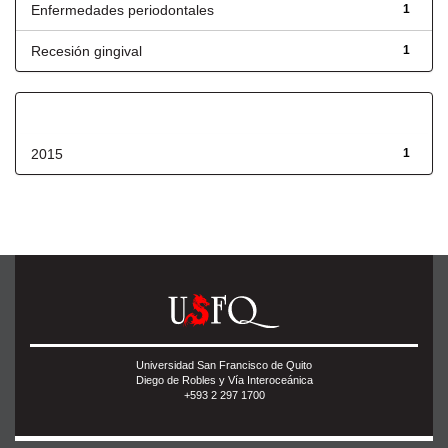
Enfermedades periodontales
1
Recesión gingival
1
Fecha de lanzamiento
2015
1
Universidad San Francisco de Quito
Diego de Robles y Vía Interoceánica
+593 2 297 1700