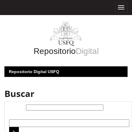
Skip
navigation
Repositorio
Digital
Repositorio Digital USFQ
Buscar
Buscar:
por