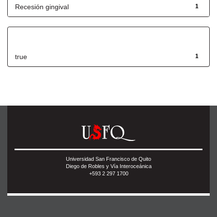
Recesión gingival
1
Has File(s)
true
1
Universidad San Francisco de Quito
Diego de Robles y Vía Interoceánica
+593 2 297 1700