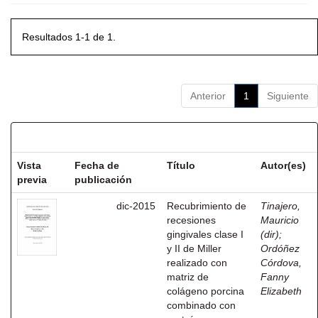
Resultados 1-1 de 1.
Anterior
1
Siguiente
Resultados por ítem:
Vista
Fecha de
Título
Autor(es)
previa
publicación
dic-2015
Recubrimiento de
Tinajero,
recesiones
Mauricio
gingivales clase I
(dir)
;
y II de Miller
Ordóñez
realizado con
Córdova,
matriz de
Fanny
colágeno porcina
Elizabeth
combinado con