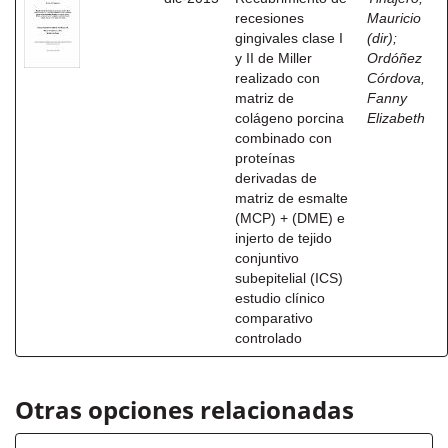
recesiones
Mauricio
gingivales clase I
(dir)
;
y II de Miller
Ordóñez
realizado con
Córdova,
matriz de
Fanny
colágeno porcina
Elizabeth
combinado con
proteínas
derivadas de
matriz de esmalte
(MCP) + (DME) e
injerto de tejido
conjuntivo
subepitelial (ICS)
estudio clínico
comparativo
controlado
Otras opciones relacionadas