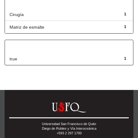
Título
Cirugía
1
Matriz de esmalte
1
Has File(s)
true
1
Universidad San Francisco de Quito
Diego de Robles y Vía Interoceánica
+593 2 297 1700