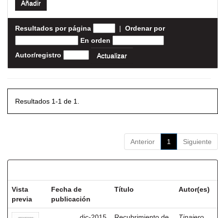
Resultados por página
|
Ordenar por
En orden
Autor/registro
Resultados 1-1 de 1.
Anterior
1
Siguiente
Resultados por ítem:
Vista
Fecha de
Título
Autor(es)
previa
publicación
dic-2015
Recubrimiento de
Tinajero,