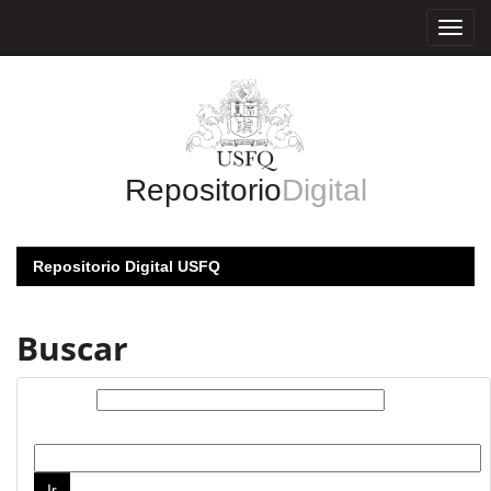
Skip
navigation
Repositorio
Digital
Repositorio Digital USFQ
Buscar
Buscar:
por