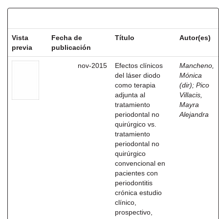
Resultados por ítem:
Vista
Fecha de
Título
Autor(es)
previa
publicación
nov-2015
Efectos clínicos
Mancheno,
del láser diodo
Mónica
como terapia
(dir)
;
Pico
adjunta al
Villacis,
tratamiento
Mayra
periodontal no
Alejandra
quirúrgico vs.
tratamiento
periodontal no
quirúrgico
convencional en
pacientes con
periodontitis
crónica estudio
clínico,
prospectivo,