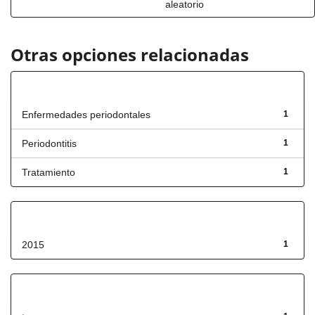
aleatorio
Otras opciones relacionadas
Título
Enfermedades periodontales
1
Periodontitis
1
Tratamiento
1
Fecha de lanzamiento
2015
1
Has File(s)