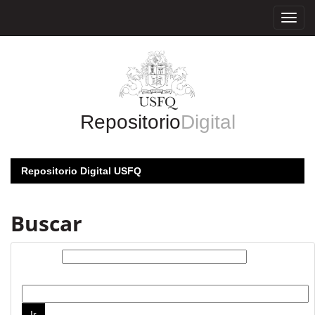
Skip
navigation
Repositorio
Digital
Repositorio Digital USFQ
Buscar
Buscar:
por