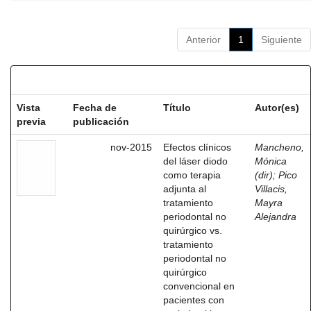
Anterior
1
Siguiente
Resultados por ítem:
Vista
Fecha de
Título
Autor(es)
previa
publicación
nov-2015
Efectos clínicos
Mancheno,
del láser diodo
Mónica
como terapia
(dir)
;
Pico
adjunta al
Villacis,
tratamiento
Mayra
periodontal no
Alejandra
quirúrgico vs.
tratamiento
periodontal no
quirúrgico
convencional en
pacientes con