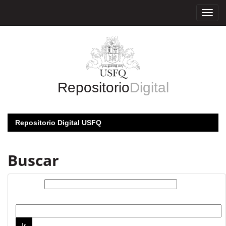
Skip
navigation
Repositorio
Digital
Repositorio Digital USFQ
Buscar
Buscar:
por