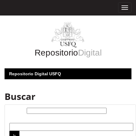
Skip
navigation
Repositorio
Digital
Repositorio Digital USFQ
Buscar
Buscar:
por