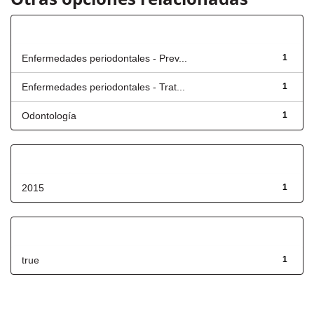
Título
Enfermedades periodontales - Prev...
1
Enfermedades periodontales - Trat...
1
Odontología
1
Fecha de lanzamiento
2015
1
Has File(s)
true
1