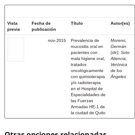
Resultados por ítem:
Vista
Fecha de
Título
Autor(es)
previa
publicación
nov-2015
Prevalencia de
Moreno,
mucositis oral en
Germán
pacientes con
(dir)
;
Soto
mala higiene oral,
Atiencia,
tratados
Verónica
oncológicamente
de los
con quimioterapia
Ángeles
y/o radioterapia
en el Hospital de
Especialidades de
las Fuerzas
Armadas HE-1 de
la ciudad de Quito
Otras opciones relacionadas