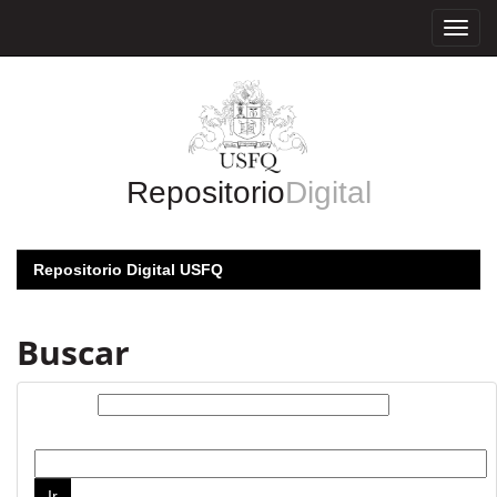
Skip
navigation
Repositorio
Digital
Repositorio Digital USFQ
Buscar
Buscar:
por