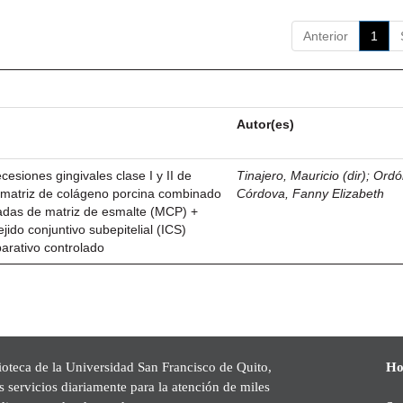
Anterior
1
Autor(es)
esiones gingivales clase I y II de
Tinajero, Mauricio (dir)
;
Ordó
n matriz de colágeno porcina combinado
Córdova, Fanny Elizabeth
vadas de matriz de esmalte (MCP) +
ejido conjuntivo subepitelial (ICS)
parativo controlado
ioteca de la Universidad San Francisco de Quito,
Ho
s servicios diariamente para la atención de miles