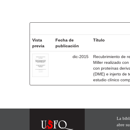
Resultados por ítem:
Vista
Fecha de
Título
previa
publicación
dic-2015
Recubrimiento de rec
Miller realizado co
con proteínas deri
(DME) e injerto de t
estudio clínico com
La bibl
abre su