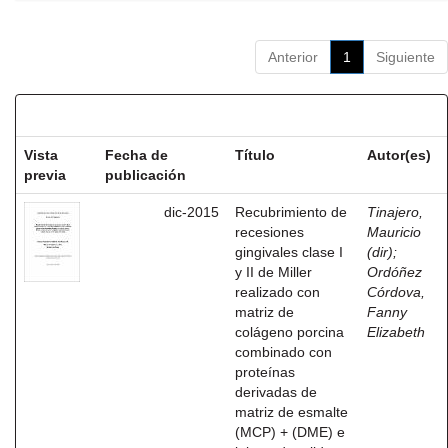
Anterior
1
Siguiente
Resultados por ítem:
Vista
Fecha de
Título
Autor(es)
previa
publicación
dic-2015
Recubrimiento de
Tinajero,
recesiones
Mauricio
gingivales clase I
(dir)
;
y II de Miller
Ordóñez
realizado con
Córdova,
matriz de
Fanny
colágeno porcina
Elizabeth
combinado con
proteínas
derivadas de
matriz de esmalte
(MCP) + (DME) e