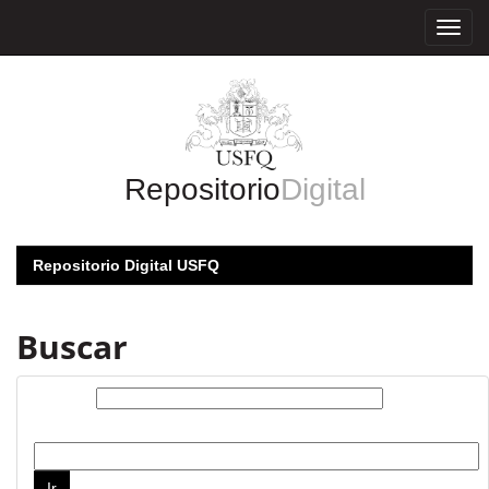
Skip
navigation
Repositorio
Digital
Repositorio Digital USFQ
Buscar
Buscar:
por