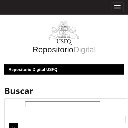
Skip
navigation
Repositorio
Digital
Repositorio Digital USFQ
Buscar
Buscar:
por