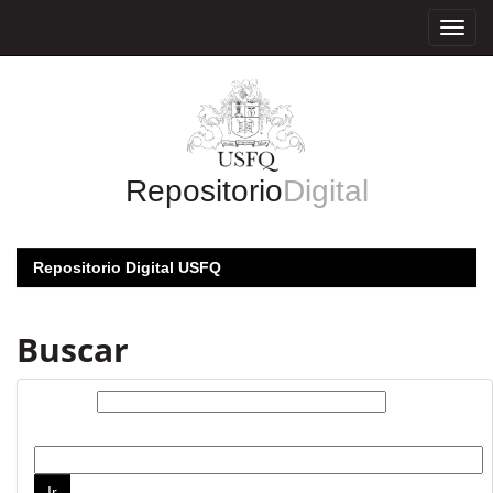
Skip
navigation
Repositorio
Digital
Repositorio Digital USFQ
Buscar
Buscar:
por