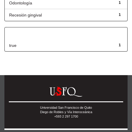
Odontología
1
Recesión gingival
1
Has File(s)
true
1
Universidad San Francisco de Quito
Diego de Robles y Vía Interoceánica
+593 2 297 1700