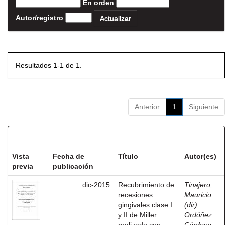
En orden
Autor/registro
Resultados 1-1 de 1.
Anterior
1
Siguiente
Resultados por ítem:
Vista
Fecha de
Título
Autor(es)
previa
publicación
dic-2015
Recubrimiento de
Tinajero,
recesiones
Mauricio
gingivales clase I
(dir)
;
y II de Miller
Ordóñez