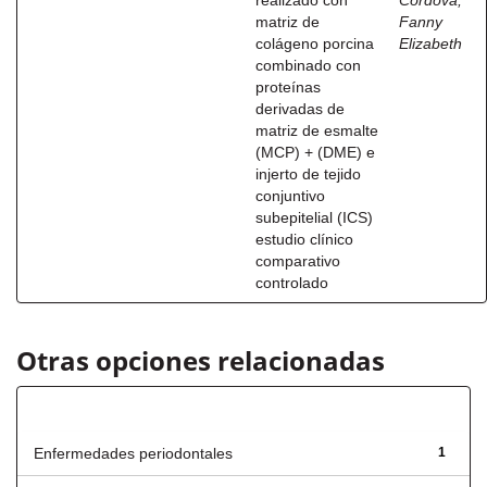
realizado con
Córdova,
matriz de
Fanny
colágeno porcina
Elizabeth
combinado con
proteínas
derivadas de
matriz de esmalte
(MCP) + (DME) e
injerto de tejido
conjuntivo
subepitelial (ICS)
estudio clínico
comparativo
controlado
Otras opciones relacionadas
Título
Enfermedades periodontales
1