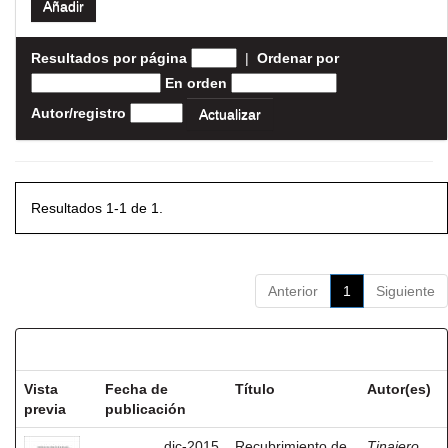
Resultados por página
|
Ordenar por
En orden
Autor/registro
Resultados 1-1 de 1.
Anterior
1
Siguiente
Resultados por ítem:
Vista
Fecha de
Título
Autor(es)
previa
publicación
dic-2015
Recubrimiento de
Tinajero,