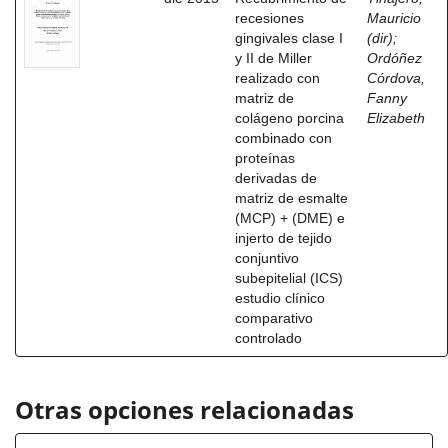
recesiones
Mauricio
gingivales clase I
(dir)
;
y II de Miller
Ordóñez
realizado con
Córdova,
matriz de
Fanny
colágeno porcina
Elizabeth
combinado con
proteínas
derivadas de
matriz de esmalte
(MCP) + (DME) e
injerto de tejido
conjuntivo
subepitelial (ICS)
estudio clínico
comparativo
controlado
Otras opciones relacionadas