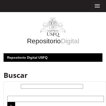
Skip
navigation
Repositorio
Digital
Repositorio Digital USFQ
Buscar
Buscar:
por