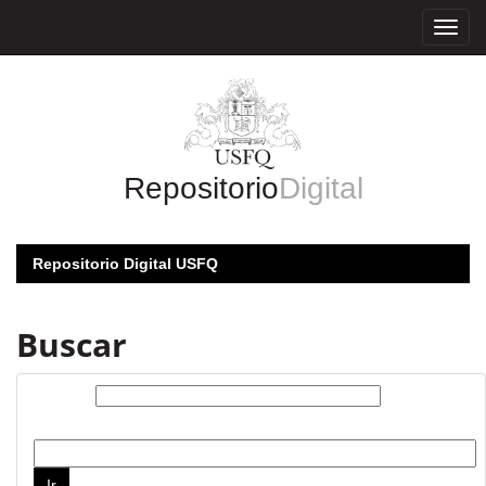
Skip
navigation
Repositorio
Digital
Repositorio Digital USFQ
Buscar
Buscar:
por