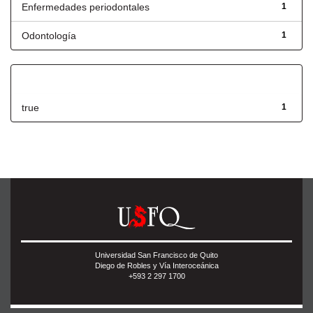
Enfermedades periodontales
1
Odontología
1
Has File(s)
true
1
Universidad San Francisco de Quito
Diego de Robles y Vía Interoceánica
+593 2 297 1700