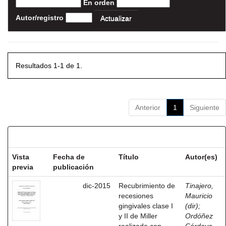
En orden
Autor/registro
Resultados 1-1 de 1.
Anterior
1
Siguiente
Resultados por ítem:
Vista
Fecha de
Título
Autor(es)
previa
publicación
dic-2015
Recubrimiento de
Tinajero,
recesiones
Mauricio
gingivales clase I
(dir)
;
y II de Miller
Ordóñez