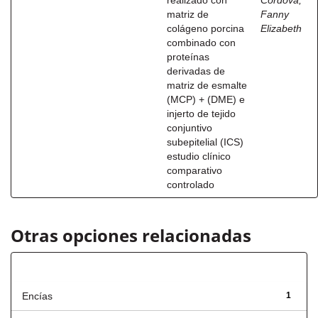
realizado con
Córdova,
matriz de
Fanny
colágeno porcina
Elizabeth
combinado con
proteínas
derivadas de
matriz de esmalte
(MCP) + (DME) e
injerto de tejido
conjuntivo
subepitelial (ICS)
estudio clínico
comparativo
controlado
Otras opciones relacionadas
Título
Encías
1