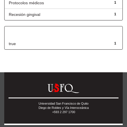
Protocolos médicos
1
Recesión gingival
1
Has File(s)
true
1
Universidad San Francisco de Quito
Diego de Robles y Vía Interoceánica
+593 2 297 1700