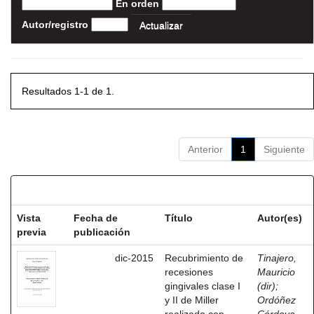
En orden
Autor/registro
Resultados 1-1 de 1.
Anterior
1
Siguiente
Resultados por ítem:
Vista
Fecha de
Título
Autor(es)
previa
publicación
dic-2015
Recubrimiento de
Tinajero,
recesiones
Mauricio
gingivales clase I
(dir)
;
y II de Miller
Ordóñez