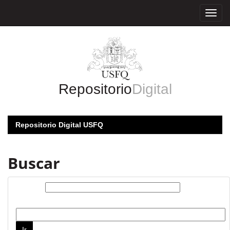
Skip
navigation
Repositorio
Digital
Repositorio Digital USFQ
Buscar
Buscar:
por