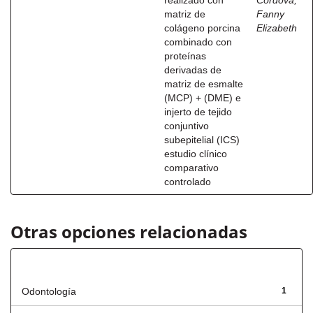
realizado con
Córdova,
matriz de
Fanny
colágeno porcina
Elizabeth
combinado con
proteínas
derivadas de
matriz de esmalte
(MCP) + (DME) e
injerto de tejido
conjuntivo
subepitelial (ICS)
estudio clínico
comparativo
controlado
Otras opciones relacionadas
Título
Odontología
1