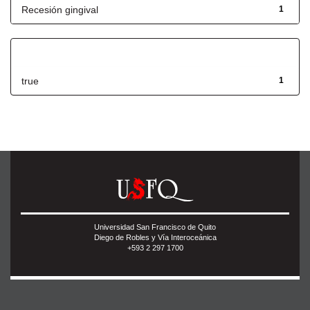
Recesión gingival
1
Has File(s)
true
1
Universidad San Francisco de Quito
Diego de Robles y Vía Interoceánica
+593 2 297 1700