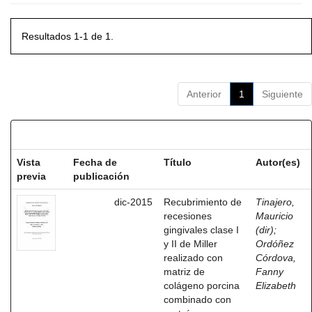
Resultados 1-1 de 1.
Anterior
1
Siguiente
Resultados por ítem:
Vista
Fecha de
Título
Autor(es)
previa
publicación
dic-2015
Recubrimiento de
Tinajero,
recesiones
Mauricio
gingivales clase I
(dir)
;
y II de Miller
Ordóñez
realizado con
Córdova,
matriz de
Fanny
colágeno porcina
Elizabeth
combinado con