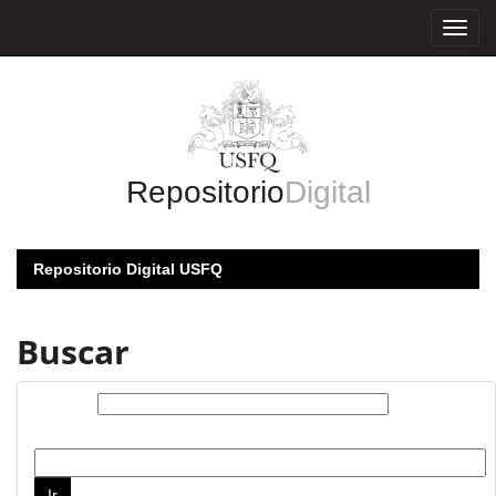
Skip
navigation
Repositorio
Digital
Repositorio Digital USFQ
Buscar
Buscar:
por