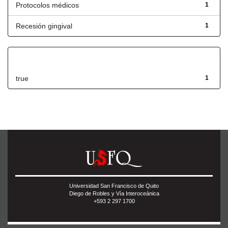
Protocolos médicos
1
Recesión gingival
1
Has File(s)
true
1
Universidad San Francisco de Quito
Diego de Robles y Vía Interoceánica
+593 2 297 1700