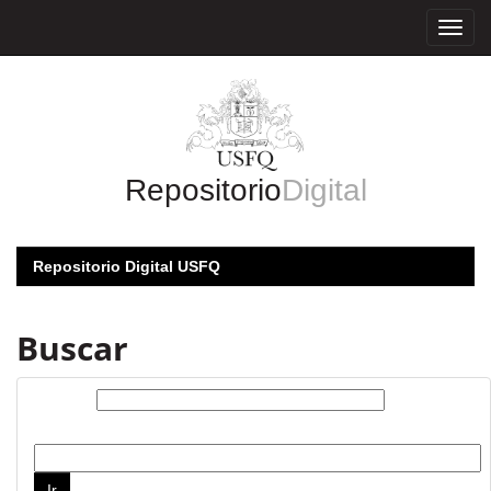
Skip
navigation
Repositorio
Digital
Repositorio Digital USFQ
Buscar
Buscar:
por