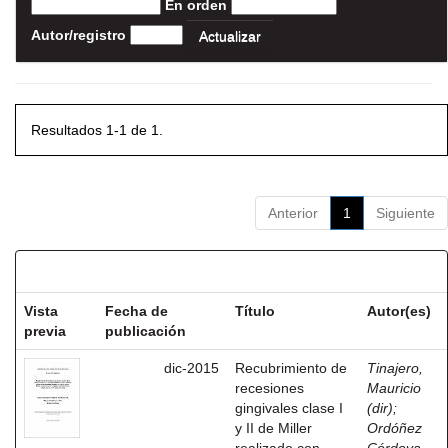
En orden
Autor/registro
Resultados 1-1 de 1.
Anterior
1
Siguiente
Resultados por ítem:
Vista
Fecha de
Título
Autor(es)
previa
publicación
dic-2015
Recubrimiento de
Tinajero,
recesiones
Mauricio
gingivales clase I
(dir)
;
y II de Miller
Ordóñez