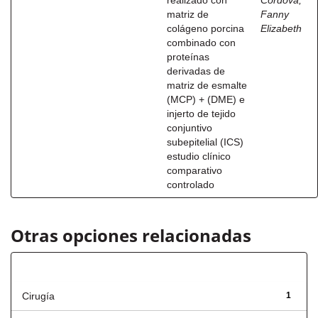
realizado con
Córdova,
matriz de
Fanny
colágeno porcina
Elizabeth
combinado con
proteínas
derivadas de
matriz de esmalte
(MCP) + (DME) e
injerto de tejido
conjuntivo
subepitelial (ICS)
estudio clínico
comparativo
controlado
Otras opciones relacionadas
Título
Cirugía
1