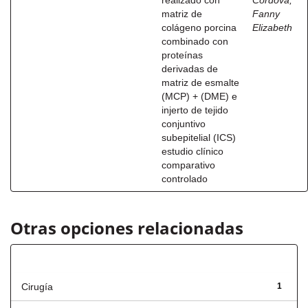
realizado con
Córdova,
matriz de
Fanny
colágeno porcina
Elizabeth
combinado con
proteínas
derivadas de
matriz de esmalte
(MCP) + (DME) e
injerto de tejido
conjuntivo
subepitelial (ICS)
estudio clínico
comparativo
controlado
Otras opciones relacionadas
Título
Cirugía
1