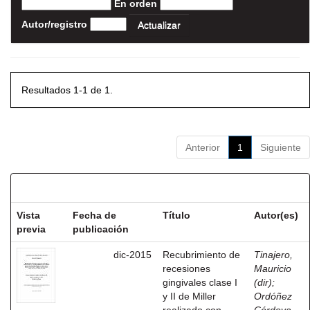
En orden
Autor/registro
Resultados 1-1 de 1.
Anterior
1
Siguiente
Resultados por ítem:
Vista
Fecha de
Título
Autor(es)
previa
publicación
dic-2015
Recubrimiento de
Tinajero,
recesiones
Mauricio
gingivales clase I
(dir)
;
y II de Miller
Ordóñez