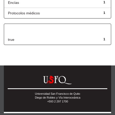
Encías
1
Protocolos médicos
1
Has File(s)
true
1
Universidad San Francisco de Quito
Diego de Robles y Vía Interoceánica
+593 2 297 1700