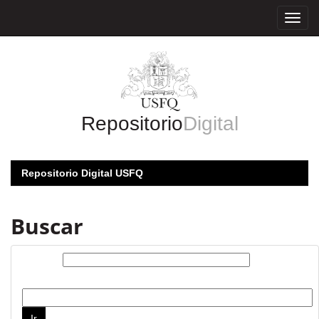
Skip
navigation
Repositorio
Digital
Repositorio Digital USFQ
Buscar
Buscar:
por