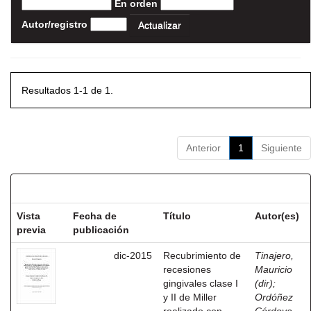
En orden
Autor/registro
Resultados 1-1 de 1.
Anterior
1
Siguiente
Resultados por ítem:
Vista
Fecha de
Título
Autor(es)
previa
publicación
dic-2015
Recubrimiento de
Tinajero,
recesiones
Mauricio
gingivales clase I
(dir)
;
y II de Miller
Ordóñez