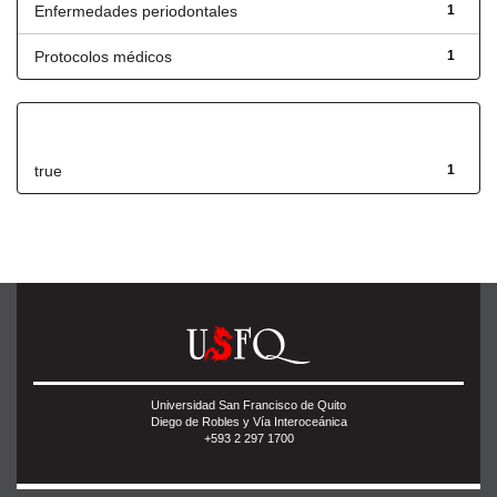
Enfermedades periodontales
1
Protocolos médicos
1
Has File(s)
true
1
Universidad San Francisco de Quito
Diego de Robles y Vía Interoceánica
+593 2 297 1700