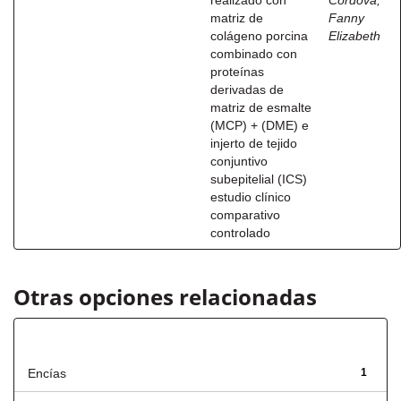
realizado con
Córdova,
matriz de
Fanny
colágeno porcina
Elizabeth
combinado con
proteínas
derivadas de
matriz de esmalte
(MCP) + (DME) e
injerto de tejido
conjuntivo
subepitelial (ICS)
estudio clínico
comparativo
controlado
Otras opciones relacionadas
Título
Encías
1