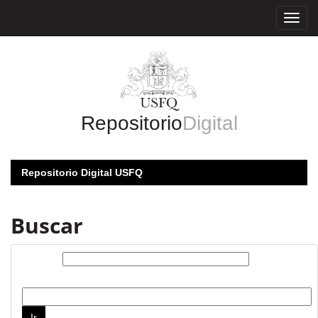
Skip
navigation
Repositorio
Digital
Repositorio Digital USFQ
Buscar
Buscar:
por