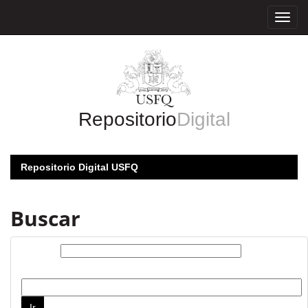
Skip
navigation
Repositorio
Digital
Repositorio Digital USFQ
Buscar
Buscar:
por