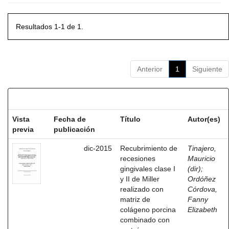
Resultados 1-1 de 1.
Anterior
1
Siguiente
Resultados por ítem:
Vista
Fecha de
Título
Autor(es)
previa
publicación
dic-2015
Recubrimiento de
Tinajero,
recesiones
Mauricio
gingivales clase I
(dir)
;
y II de Miller
Ordóñez
realizado con
Córdova,
matriz de
Fanny
colágeno porcina
Elizabeth
combinado con