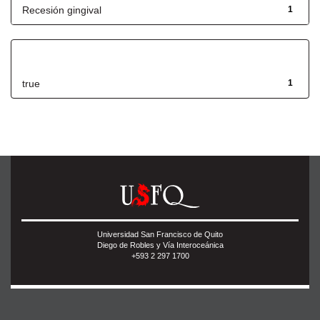
Recesión gingival
1
Has File(s)
true
1
Universidad San Francisco de Quito
Diego de Robles y Vía Interoceánica
+593 2 297 1700