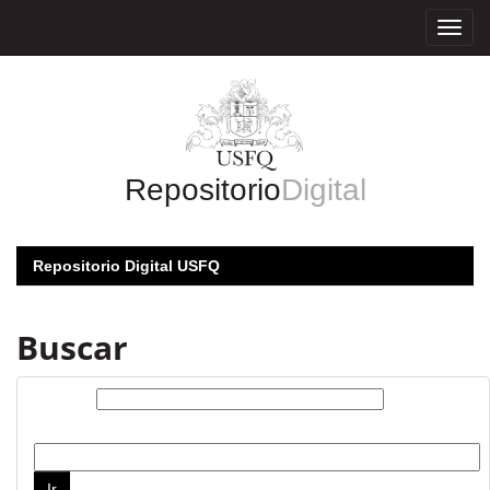
Skip
navigation
Repositorio
Digital
Repositorio Digital USFQ
Buscar
Buscar:
por