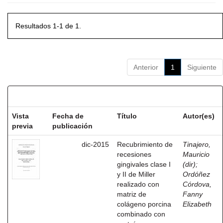
Resultados 1-1 de 1.
Anterior
1
Siguiente
Resultados por ítem:
Vista
Fecha de
Título
Autor(es)
previa
publicación
dic-2015
Recubrimiento de
Tinajero,
recesiones
Mauricio
gingivales clase I
(dir)
;
y II de Miller
Ordóñez
realizado con
Córdova,
matriz de
Fanny
colágeno porcina
Elizabeth
combinado con