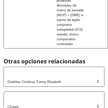
proteínas
derivadas de
matriz de esmalte
(MCP) + (DME) e
injerto de tejido
conjuntivo
subepitelial (ICS)
estudio clínico
comparativo
controlado
Otras opciones relacionadas
Autor
Ordóñez Córdova, Fanny Elizabeth
1
Título
Cirugía
1