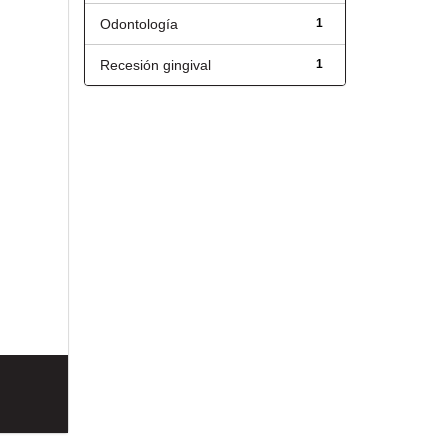
Odontología
1
Recesión gingival
1