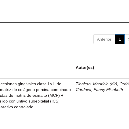
Anterior
1
Autor(es)
esiones gingivales clase I y II de
Tinajero, Mauricio (dir)
;
Ordó
n matriz de colágeno porcina combinado
Córdova, Fanny Elizabeth
vadas de matriz de esmalte (MCP) +
ejido conjuntivo subepitelial (ICS)
parativo controlado