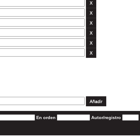
En orden
Autor/registro