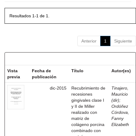
Resultados 1-1 de 1.
Anterior
1
Siguiente
Resultados por ítem:
Vista
Fecha de
Título
Autor(es)
previa
publicación
dic-2015
Recubrimiento de
Tinajero,
recesiones
Mauricio
gingivales clase I
(dir)
;
y II de Miller
Ordóñez
realizado con
Córdova,
matriz de
Fanny
colágeno porcina
Elizabeth
combinado con