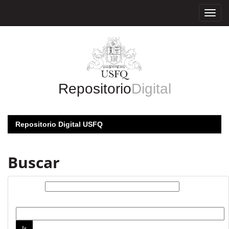
Skip
navigation
Repositorio
Digital
Repositorio Digital USFQ
Buscar
Buscar:
por