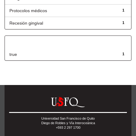
Protocolos médicos
1
Recesión gingival
1
Has File(s)
true
1
Universidad San Francisco de Quito
Diego de Robles y Vía Interoceánica
+593 2 297 1700