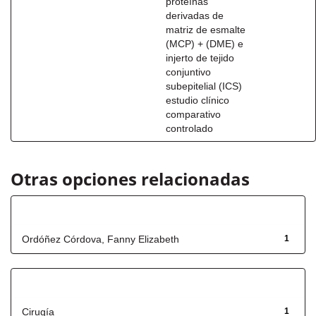
proteínas
derivadas de
matriz de esmalte
(MCP) + (DME) e
injerto de tejido
conjuntivo
subepitelial (ICS)
estudio clínico
comparativo
controlado
Otras opciones relacionadas
Autor
Ordóñez Córdova, Fanny Elizabeth
1
Título
Cirugía
1