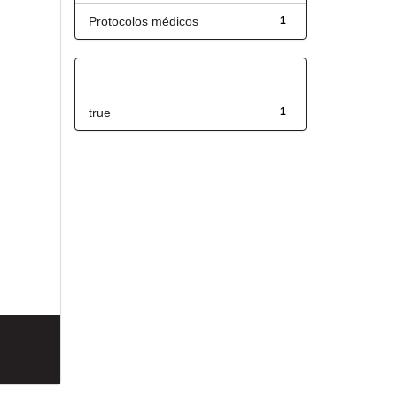
Protocolos médicos
1
Has File(s)
true
1