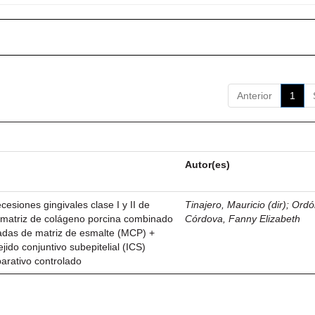
Anterior
1
Autor(es)
esiones gingivales clase I y II de
Tinajero, Mauricio (dir)
;
Ordó
n matriz de colágeno porcina combinado
Córdova, Fanny Elizabeth
vadas de matriz de esmalte (MCP) +
ejido conjuntivo subepitelial (ICS)
parativo controlado