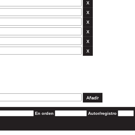
En orden
Autor/registro