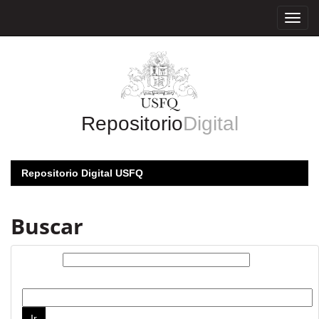
Skip
navigation
Repositorio
Digital
Repositorio Digital USFQ
Buscar
Buscar:
por