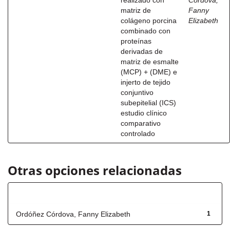
realizado con
Córdova,
matriz de
Fanny
colágeno porcina
Elizabeth
combinado con
proteínas
derivadas de
matriz de esmalte
(MCP) + (DME) e
injerto de tejido
conjuntivo
subepitelial (ICS)
estudio clínico
comparativo
controlado
Otras opciones relacionadas
Autor
Ordóñez Córdova, Fanny Elizabeth
1