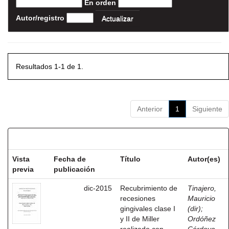
En orden
Autor/registro
Resultados 1-1 de 1.
Anterior
1
Siguiente
Resultados por ítem:
Vista
Fecha de
Título
Autor(es)
previa
publicación
dic-2015
Recubrimiento de
Tinajero,
recesiones
Mauricio
gingivales clase I
(dir)
;
y II de Miller
Ordóñez