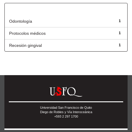
Título
Odontología
1
Protocolos médicos
1
Recesión gingival
1
Universidad San Francisco de Quito
Diego de Robles y Vía Interoceánica
+593 2 297 1700