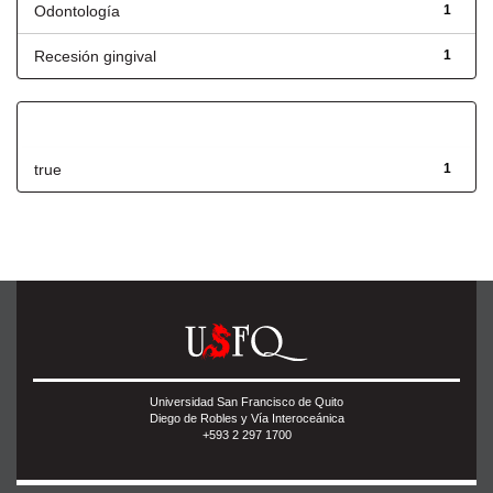
Odontología
1
Recesión gingival
1
Has File(s)
true
1
Universidad San Francisco de Quito
Diego de Robles y Vía Interoceánica
+593 2 297 1700