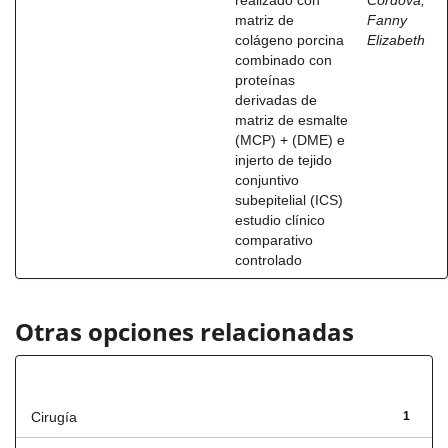
realizado con
Córdova,
matriz de
Fanny
colágeno porcina
Elizabeth
combinado con
proteínas
derivadas de
matriz de esmalte
(MCP) + (DME) e
injerto de tejido
conjuntivo
subepitelial (ICS)
estudio clínico
comparativo
controlado
Otras opciones relacionadas
Título
Cirugía
1