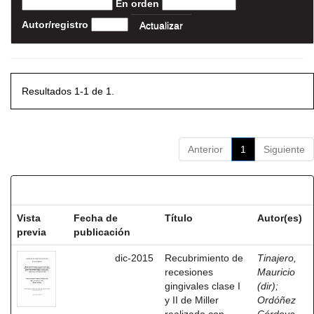
En orden
Autor/registro
Resultados 1-1 de 1.
Anterior
1
Siguiente
Resultados por ítem:
Vista
Fecha de
Título
Autor(es)
previa
publicación
dic-2015
Recubrimiento de
Tinajero,
recesiones
Mauricio
gingivales clase I
(dir)
;
y II de Miller
Ordóñez