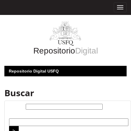
Skip
navigation
Repositorio
Digital
Repositorio Digital USFQ
Buscar
Buscar:
por