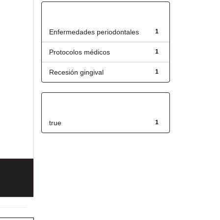
Título
Enfermedades periodontales
1
Protocolos médicos
1
Recesión gingival
1
Has File(s)
true
1