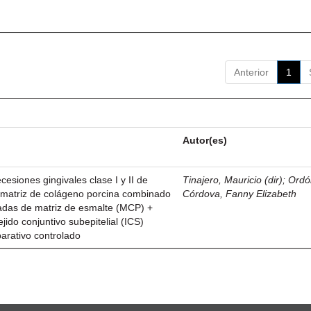
Anterior
1
Autor(es)
esiones gingivales clase I y II de
Tinajero, Mauricio (dir)
;
Ordó
n matriz de colágeno porcina combinado
Córdova, Fanny Elizabeth
vadas de matriz de esmalte (MCP) +
ejido conjuntivo subepitelial (ICS)
parativo controlado