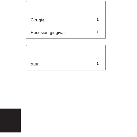
Título
Cirugía
1
Recesión gingival
1
Has File(s)
true
1