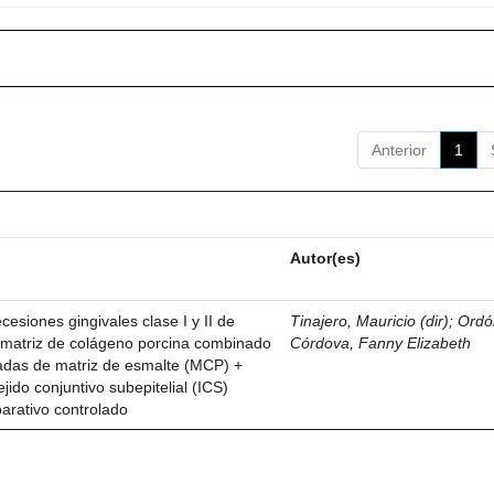
Anterior
1
Autor(es)
esiones gingivales clase I y II de
Tinajero, Mauricio (dir)
;
Ordó
n matriz de colágeno porcina combinado
Córdova, Fanny Elizabeth
vadas de matriz de esmalte (MCP) +
ejido conjuntivo subepitelial (ICS)
parativo controlado