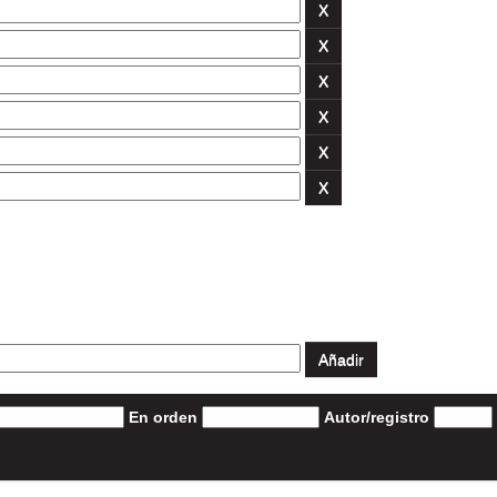
En orden
Autor/registro