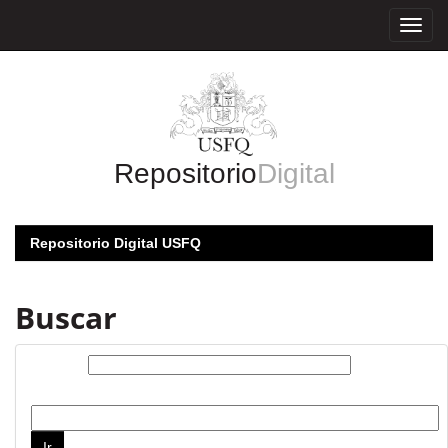
Skip
navigation
Repositorio
Digital
Repositorio Digital USFQ
Buscar
Buscar:
por