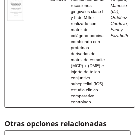
recesiones
Mauricio
gingivales clase I
(dir)
;
y II de Miller
Ordóñez
realizado con
Córdova,
matriz de
Fanny
colágeno porcina
Elizabeth
combinado con
proteínas
derivadas de
matriz de esmalte
(MCP) + (DME) e
injerto de tejido
conjuntivo
subepitelial (ICS)
estudio clínico
comparativo
controlado
Otras opciones relacionadas