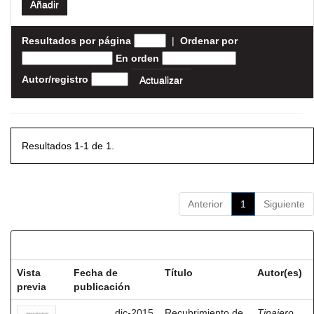
Resultados por página
|
Ordenar por
En orden
Autor/registro
Resultados 1-1 de 1.
Anterior
1
Siguiente
Resultados por ítem:
Vista
Fecha de
Título
Autor(es)
previa
publicación
dic-2015
Recubrimiento de
Tinajero,