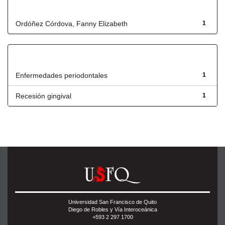
Autor
Ordóñez Córdova, Fanny Elizabeth
1
Título
Enfermedades periodontales
1
Recesión gingival
1
Universidad San Francisco de Quito
Diego de Robles y Vía Interoceánica
+593 2 297 1700