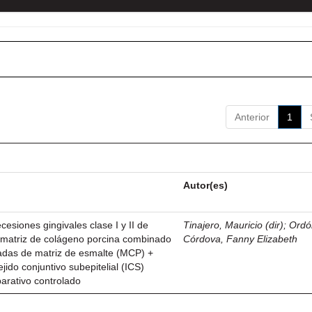
Anterior
1
Autor(es)
esiones gingivales clase I y II de
Tinajero, Mauricio (dir)
;
Ordó
n matriz de colágeno porcina combinado
Córdova, Fanny Elizabeth
vadas de matriz de esmalte (MCP) +
ejido conjuntivo subepitelial (ICS)
parativo controlado