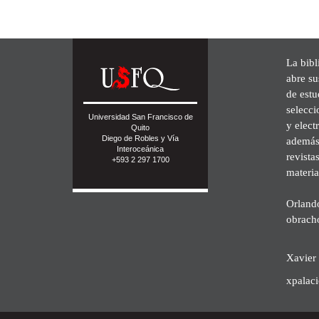
La bibl
abre su
de est
selecci
Universidad San Francisco de
y elect
Quito
Diego de Robles y Vía
además 
Interoceánica
revista
+593 2 297 1700
materia
Orland
obrach
Xavier 
xpalac