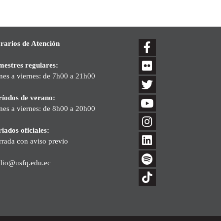
rarios de Atención
mestres regulares:
nes a viernes: de 7h00 a 21h00
ríodos de verano:
nes a viernes: de 8h00 a 20h00
iados oficiales:
rrada con aviso previo
blio@usfq.edu.ec