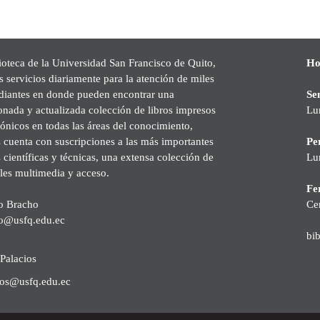
ioteca de la Universidad San Francisco de Quito,
Ho
s servicios diariamente para la atención de miles
udiantes en donde pueden encontrar una
Se
onada y actualizada colección de libros impresos
Lu
rónicos en todas las áreas del conocimiento,
cuenta con suscripciones a las más importantes
Pe
s científicas y técnicas, una extensa colección de
Lu
les multimedia y acceso.
Fer
o Bracho
Ce
o@usfq.edu.ec
bi
Palacios
ios@usfq.edu.ec