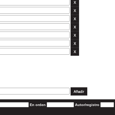
En orden
Autor/registro