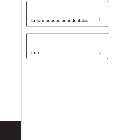
Título
Enfermedades periodontales
1
Has File(s)
true
1