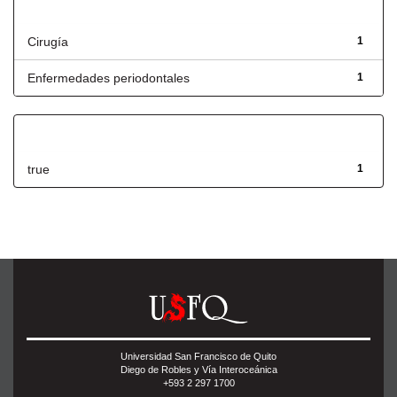
Título
Cirugía
1
Enfermedades periodontales
1
Has File(s)
true
1
Universidad San Francisco de Quito
Diego de Robles y Vía Interoceánica
+593 2 297 1700