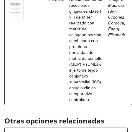
recesiones
Mauricio
gingivales clase I
(dir)
;
y II de Miller
Ordóñez
realizado con
Córdova,
matriz de
Fanny
colágeno porcina
Elizabeth
combinado con
proteínas
derivadas de
matriz de esmalte
(MCP) + (DME) e
injerto de tejido
conjuntivo
subepitelial (ICS)
estudio clínico
comparativo
controlado
Otras opciones relacionadas