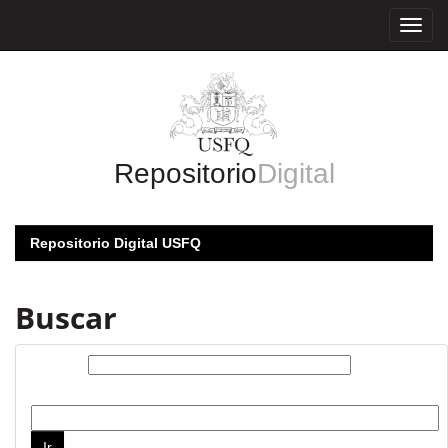
Skip
navigation
Repositorio
Digital
Repositorio Digital USFQ
Buscar
Buscar:
por