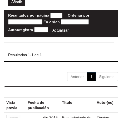
Resultados por página
|
Ordenar por
En orden
Autor/registro
Resultados 1-1 de 1.
Anterior
1
Siguiente
Resultados por ítem:
Vista
Fecha de
Título
Autor(es)
previa
publicación
dic-2015
Recubrimiento de
Tinajero,