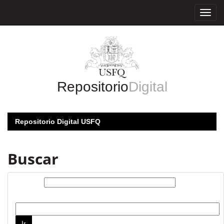
Skip
navigation
Repositorio
Digital
Repositorio Digital USFQ
Buscar
Buscar:
por