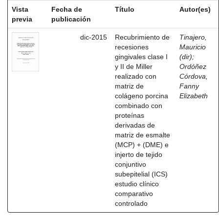
Vista
Fecha de
Título
Autor(es)
previa
publicación
dic-2015
Recubrimiento de
Tinajero,
recesiones
Mauricio
gingivales clase I
(dir)
;
y II de Miller
Ordóñez
realizado con
Córdova,
matriz de
Fanny
colágeno porcina
Elizabeth
combinado con
proteínas
derivadas de
matriz de esmalte
(MCP) + (DME) e
injerto de tejido
conjuntivo
subepitelial (ICS)
estudio clínico
comparativo
controlado