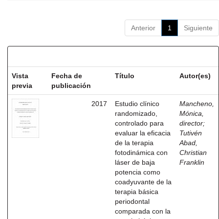
Anterior
1
Siguiente
Resultados por ítem:
Vista
Fecha de
Título
Autor(es)
previa
publicación
2017
Estudio clínico
Mancheno,
randomizado,
Mónica,
controlado para
director
;
evaluar la eficacia
Tutivén
de la terapia
Abad,
fotodinámica con
Christian
láser de baja
Franklin
potencia como
coadyuvante de la
terapia básica
periodontal
comparada con la