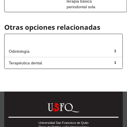
terapia básica
periodontal sola
Otras opciones relacionadas
Título
Odintología
1
Terapéutica dental.
1
Universidad San Francisco de Quito
Diego de Robles y Vía Interoceánica