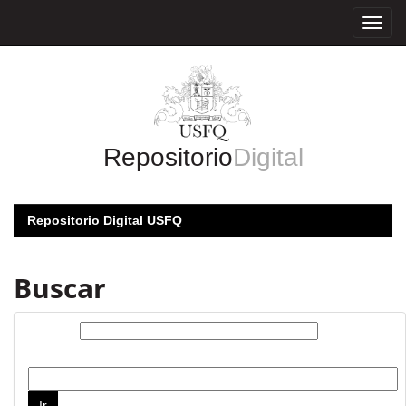
Skip
navigation
Repositorio
Digital
Repositorio Digital USFQ
Buscar
Buscar:
por