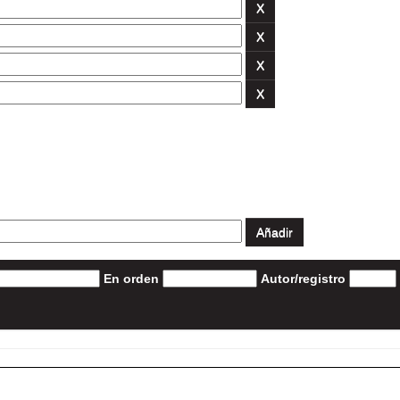
En orden
Autor/registro