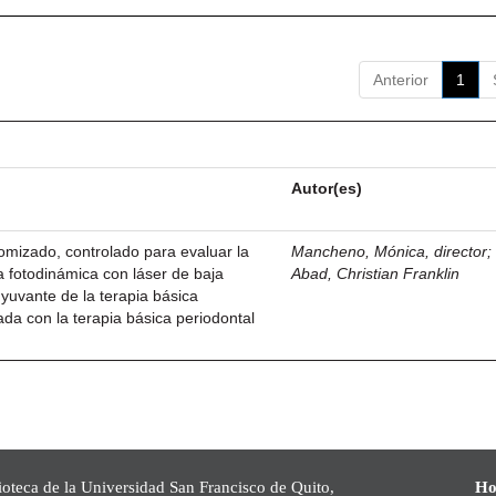
Anterior
1
Autor(es)
domizado, controlado para evaluar la
Mancheno, Mónica, director
ia fotodinámica con láser de baja
Abad, Christian Franklin
uvante de la terapia básica
da con la terapia básica periodontal
ioteca de la Universidad San Francisco de Quito,
Ho