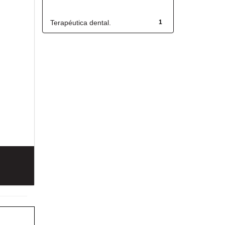
Título
Terapéutica dental.
1