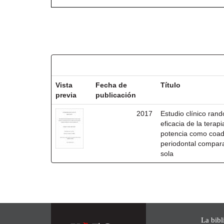
Resultados por ítem:
Vista
Fecha de
Título
previa
publicación
2017
Estudio clínico ran
eficacia de la terap
potencia como coady
periodontal compara
sola
La bibl