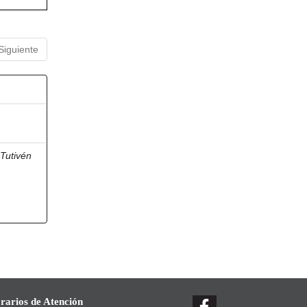
Siguiente
;
Tutivén
rarios de Atención