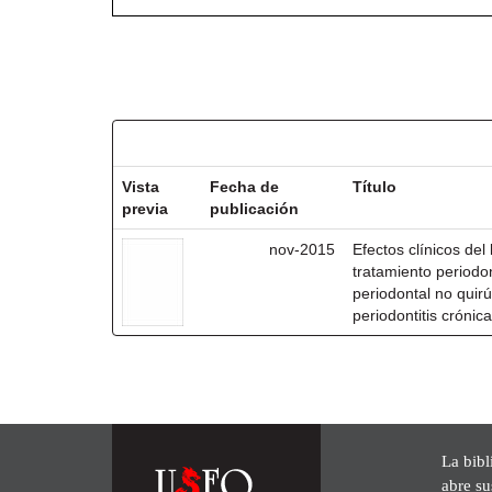
Resultados por ítem:
Vista
Fecha de
Título
previa
publicación
nov-2015
Efectos clínicos del
tratamiento periodon
periodontal no quir
periodontitis crónica
La bibl
abre su