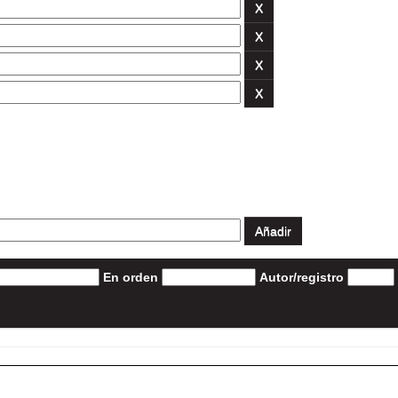
En orden
Autor/registro