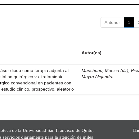
Anterior
1
Autor(es)
 láser diodo como terapia adjunta al
Mancheno, Mónica (dir)
;
Pico
tal no quirúrgico vs. tratamiento
Mayra Alejandra
úrgico convencional en pacientes con
 estudio clínico, prospectivo, aleatorio
ioteca de la Universidad San Francisco de Quito,
Ho
s servicios diariamente para la atención de miles