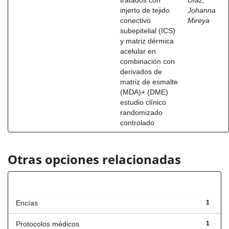
tratados con
Díaz,
injerto de tejido
Johanna
conectivo
Mireya
subepitelial (ICS)
y matriz dérmica
acelular en
combinación con
derivados de
matriz de esmalte
(MDA)+ (DME)
estudio clínico
randomizado
controlado
Otras opciones relacionadas
Título
Encías
1
Protocolos médicos
1