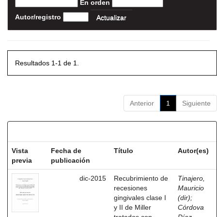
En orden
Autor/registro
Resultados 1-1 de 1.
Anterior
1
Siguiente
Resultados por ítem:
Vista
Fecha de
Título
Autor(es)
previa
publicación
dic-2015
Recubrimiento de
Tinajero,
recesiones
Mauricio
gingivales clase I
(dir)
;
y II de Miller
Córdova