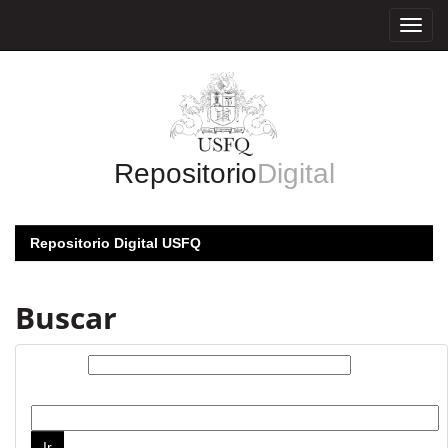
Skip
navigation
Repositorio
Digital
Repositorio Digital USFQ
Buscar
Buscar:
por